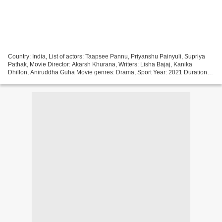
Country: India, List of actors: Taapsee Pannu, Priyanshu Painyuli, Supriya
Pathak, Movie Director: Akarsh Khurana, Writers: Lisha Bajaj, Kanika
Dhillon, Aniruddha Guha Movie genres: Drama, Sport Year: 2021 Duration:
94 min Title Movie: Rashmi Rocket [][][][][][][][][][][][][][][][][]...