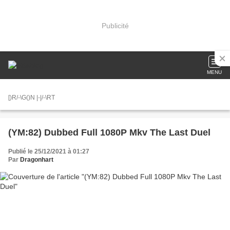
Publicité
MENU
[)R/-\G()N |-|/-\RT
(YM:82) Dubbed Full 1080P Mkv The Last Duel
Publié le 25/12/2021 à 01:27
Par
Dragonhart