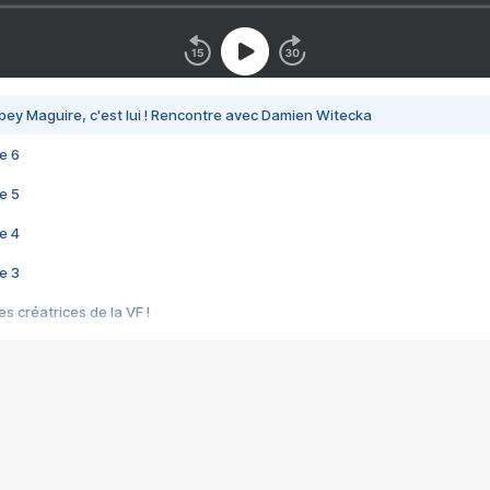
bey Maguire, c'est lui ! Rencontre avec Damien Witecka
e 6
e 5
e 4
e 3
s créatrices de la VF !
e 2
e 1
e Mektoub My Love arrive enfin ! Rencontre avec Shaïn Boumedine et Sal
i : après Toni en famille