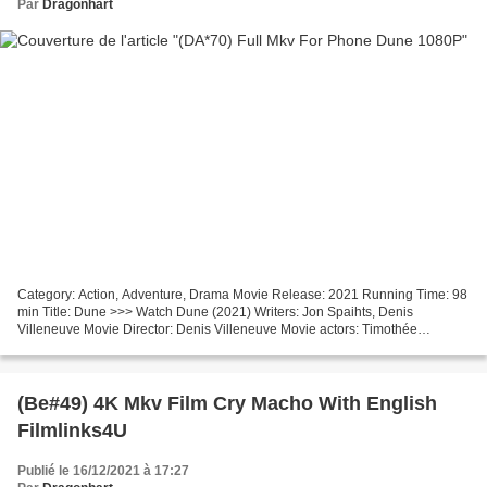
Par
Dragonhart
Category: Action, Adventure, Drama Movie Release: 2021 Running Time: 98
min Title: Dune >>> Watch Dune (2021) Writers: Jon Spaihts, Denis
Villeneuve Movie Director: Denis Villeneuve Movie actors: Timothée
Chalamet, Rebecca Ferguson, Zendaya Movie country:...
(Be#49) 4K Mkv Film Cry Macho With English
Filmlinks4U
Publié le 16/12/2021 à 17:27