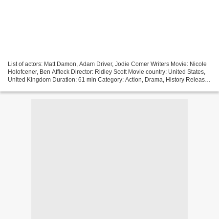
List of actors: Matt Damon, Adam Driver, Jodie Comer Writers Movie: Nicole
Holofcener, Ben Affleck Director: Ridley Scott Movie country: United States,
United Kingdom Duration: 61 min Category: Action, Drama, History Release
Year: 2021 Title Movie: The...