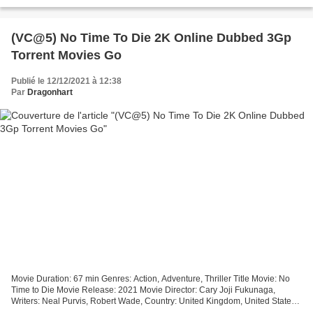
Steven Levenson, Justin Paul >>>...
(VC@5) No Time To Die 2K Online Dubbed 3Gp
Torrent Movies Go
Publié le 12/12/2021 à 12:38
Par
Dragonhart
Movie Duration: 67 min Genres: Action, Adventure, Thriller Title Movie: No
Time to Die Movie Release: 2021 Movie Director: Cary Joji Fukunaga,
Writers: Neal Purvis, Robert Wade, Country: United Kingdom, United States,
List of actors: Daniel Craig, Ana...