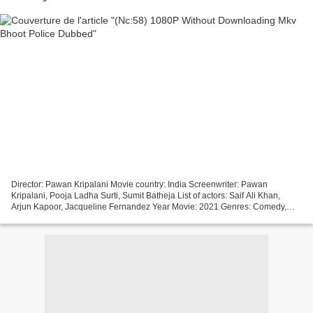
Director: Pawan Kripalani Movie country: India Screenwriter: Pawan
Kripalani, Pooja Ladha Surti, Sumit Batheja List of actors: Saif Ali Khan,
Arjun Kapoor, Jacqueline Fernandez Year Movie: 2021 Genres: Comedy,
Horror Title: Bhoot Police Runtime: 88 min...