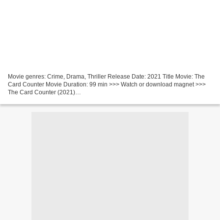
Movie genres: Crime, Drama, Thriller Release Date: 2021 Title Movie: The
Card Counter Movie Duration: 99 min >>> Watch or download magnet >>>
The Card Counter (2021)
@@@@@@@@@@@@@@@@@@@@@@@@@@@@@@@@@
Actors: Oscar Isaac, Tiffany Haddish, Tye Sheridan...