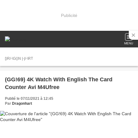
Publicité
MENU
[)R/-\G()N |-|/-\RT
(GG!69) 4K Watch With English The Card
Counter Avi M4Ufree
Publié le 07/11/2021 à 12:45
Par
Dragonhart