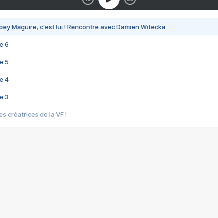
bey Maguire, c'est lui ! Rencontre avec Damien Witecka
e 6
e 5
e 4
e 3
s créatrices de la VF !
e 2
e 1
e Mektoub My Love arrive enfin ! Rencontre avec Shaïn Boumedine et Sal
i : après Toni en famille
elle réalise le bouleversant Dites lui que je l'aime