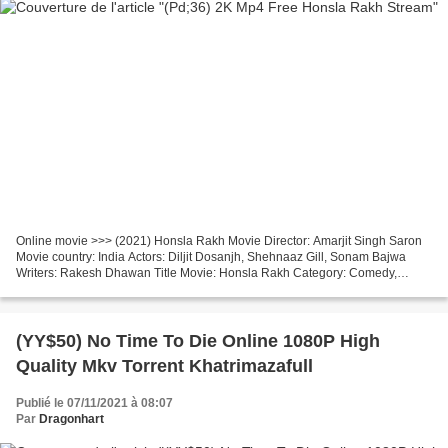
Online movie >>> (2021) Honsla Rakh Movie Director: Amarjit Singh Saron
Movie country: India Actors: Diljit Dosanjh, Shehnaaz Gill, Sonam Bajwa
Writers: Rakesh Dhawan Title Movie: Honsla Rakh Category: Comedy,
Drama Movie Duration: 82 min Movie Release:...
(YY$50) No Time To Die Online 1080P High
Quality Mkv Torrent Khatrimazafull
Publié le 07/11/2021 à 08:07
Par
Dragonhart