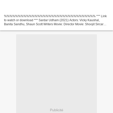
%%%%%%%%%%%%%%%%%%%%%%%%%%%%%%%%% *** Link
to watch or download *** Sardar Udham (2021) Actors: Vicky Kaushal,
Banita Sandhu, Shaun Scott Writers Movie: Director Movie: Shoojit Sircar
Country: India Year: 2021, Title: Sardar Udham, Movie Duration: 61...
Publicité