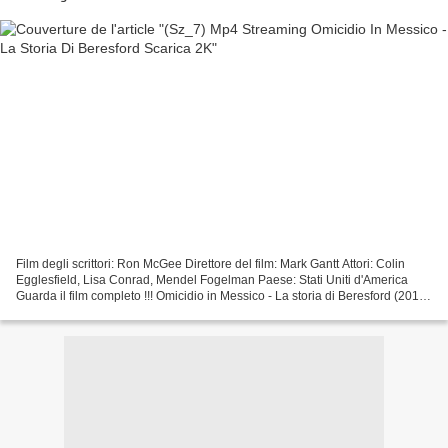
Film degli scrittori: Ron McGee Direttore del film: Mark Gantt Attori: Colin
Egglesfield, Lisa Conrad, Mendel Fogelman Paese: Stati Uniti d'America
Guarda il film completo !!! Omicidio in Messico - La storia di Beresford (2015)
=================================...