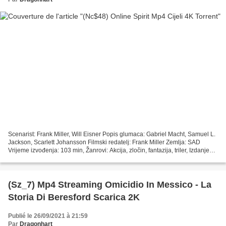
Scenarist: Frank Miller, Will Eisner Popis glumaca: Gabriel Macht, Samuel L.
Jackson, Scarlett Johansson Filmski redatelj: Frank Miller Zemlja: SAD
Vrijeme izvođenja: 103 min, Žanrovi: Akcija, zločin, fantazija, triler, Izdanje
filma: 2008, Naslov filma:...
(Sz_7) Mp4 Streaming Omicidio In Messico - La
Storia Di Beresford Scarica 2K
Publié le 26/09/2021 à 21:59
Par
Dragonhart