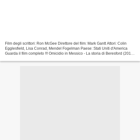
Film degli scrittori: Ron McGee Direttore del film: Mark Gantt Attori: Colin
Egglesfield, Lisa Conrad, Mendel Fogelman Paese: Stati Uniti d'America
Guarda il film completo !!! Omicidio in Messico - La storia di Beresford (2015)
=================================...