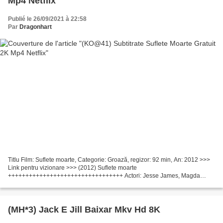
Mp4 Netflix
Publié le 26/09/2021 à 22:58
Par
Dragonhart
Titlu Film: Suflete moarte, Categorie: Groază, regizor: 92 min, An: 2012 >>>
Link pentru vizionare >>> (2012) Suflete moarte
+++++++++++++++++++++++++++++++++ Actori: Jesse James, Magda
Apanowicz, Bill Moseley Scenarist: John Doolan, Michael Laimo regizor:...
(MH*3) Jack E Jill Baixar Mkv Hd 8K