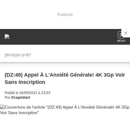
Publicité
MENU
[)R/-\G()N |-|/-\RT
(DZ:49) Appel À L'Anxiété Générale! 4K 3Gp Voir
Sans Inscription
Publié le 26/09/2021 à 23:03
Par
Dragonhart