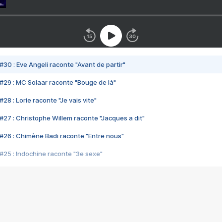
#30 : Eve Angeli raconte "Avant de partir"
#29 : MC Solaar raconte "Bouge de là"
28 : Lorie raconte "Je vais vite"
#27 : Christophe Willem raconte "Jacques a dit"
#26 : Chimène Badi raconte "Entre nous"
#25 : Indochine raconte "3e sexe"
#24 : Zaho raconte "C'est chelou"
#23 : Patrick Bruel raconte "Au café des délices"
#22 : Kyo raconte "Le chemin"