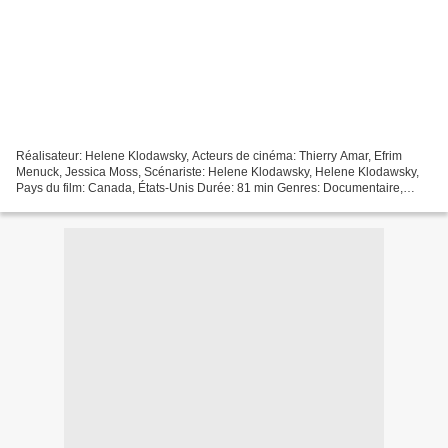
Réalisateur: Helene Klodawsky, Acteurs de cinéma: Thierry Amar, Efrim
Menuck, Jessica Moss, Scénariste: Helene Klodawsky, Helene Klodawsky,
Pays du film: Canada, États-Unis Durée: 81 min Genres: Documentaire,
Famille, Musique Date de sortie: 2013 Film...