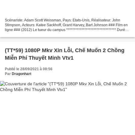
Scénariste: Adam Scott Weissman, Pays: Etats-Unis, Réalisateur: John
Stimpson, Acteurs: Katee Sackhoff, Grant Harvey, Bart Johnson ### Film en
ligne ### (2012) Le tueur du campus ********************************* Durée:
88 min Genres: action Année: 2012...
(TT*59) 1080P Mkv Xin Lỗi, Chế Muốn 2 Chồng
Miễn Phí Thuyết Minh Vtv1
Publié le 28/09/2021 à 08:56
Par
Dragonhart