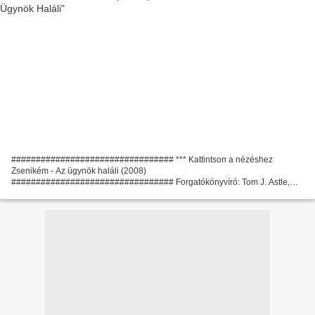
################################# *** Kattintson a nézéshez
Zsenikém - Az ügynök haláli (2008)
################################# Forgatókönyvíró: Tom J. Astle,
Matt Ember Filmrendező: Peter Segal Ország: USA Film Színészek: Steve
Carell, Anne Hathaway,...