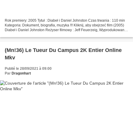
Rok premiery: 2005 Tytuł : Diabeł i Daniel Johnston Czas trwania : 110 min
Kategoria: Dokument, biografia, muzyka !!! Kliknij, aby obejrzeć film (2005)
Diabeł i Daniel Johnston Reżyser filmowy : Jeff Feuerzeig, Wyprodukowano
w krajach: USA, Aktorzy filmowi:...
(Mn!36) Le Tueur Du Campus 2K Entier Online
Mkv
Publié le 28/09/2021 à 09:00
Par
Dragonhart