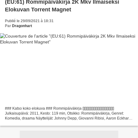
(EU:61) Rommipäiväkirja 2K Mkv Ilmaiseksi
Elokuvan Torrent Magnet
Publié le 29/09/2021 à 18:31
Par
Dragonhart
### Katso koko elokuva ### Rommipäiväkirja [][][][][][][][][][][][][][][][][]
Julkaisupäivä: 2011, Kesto: 119 min, Otsikko: Rommipäiväkirja, Genret:
Komedia, draama Näyttelijät: Johnny Depp, Giovanni Ribisi, Aaron Eckhart,
Ohjaaja: Bruce Robinson, Writers...