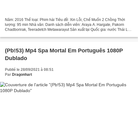
Năm: 2016 Thể loại: Phim hài Tiêu đề: Xin Lỗi, Chế Muốn 2 Chồng Thời
lượng: 95 min Nhà văn: Danh sách diễn viên: Araya A. Hargate, Pakorn
Chadborirak, Teeradetch Metawarayut Sản xuất tại Quốc gia: nước Thái Lan
Đạo diễn: Rergchai Poungpetch ))) Xem )))...
(Pb!53) Mp4 Spa Mortal Em Português 1080P
Dublado
Publié le 28/09/2021 à 08:51
Par
Dragonhart