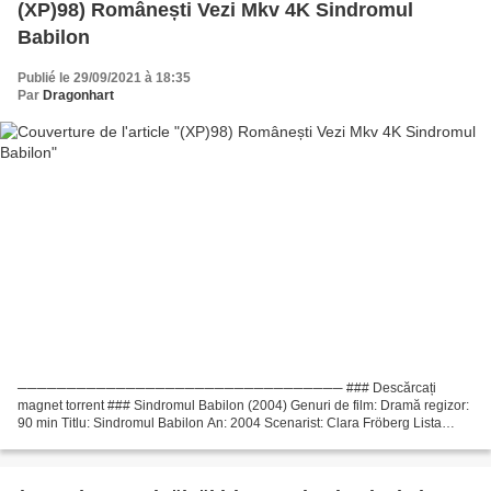
(XP)98) Românești Vezi Mkv 4K Sindromul
Babilon
Publié le 29/09/2021 à 18:35
Par
Dragonhart
───────────────────────────────── ### Descărcați
magnet torrent ### Sindromul Babilon (2004) Genuri de film: Dramă regizor:
90 min Titlu: Sindromul Babilon An: 2004 Scenarist: Clara Fröberg Lista
actorilor: Nina Wähä, Paulina Hawliczek, Mikael Wranell...