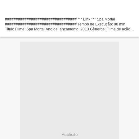
################################# *** Link *** Spa Mortal
################################# Tempo de Execução: 88 min
Título Filme: Spa Mortal Ano de lançamento: 2013 Gêneros: Filme de ação
País do filme: EUA, Atores de filmes: Amy Pietz, Johnny Whitworth,...
Publicité