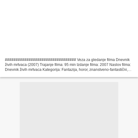
################################# Veza za gledanje filma Dnevnik
živih mrtvaca (2007) Trajanje filma: 95 min Izdanje filma: 2007 Naslov filma:
Dnevnik živih mrtvaca Kategorija: Fantazija, horor, znanstveno-fantastični,
triler Redatelj: George A. Romero,...