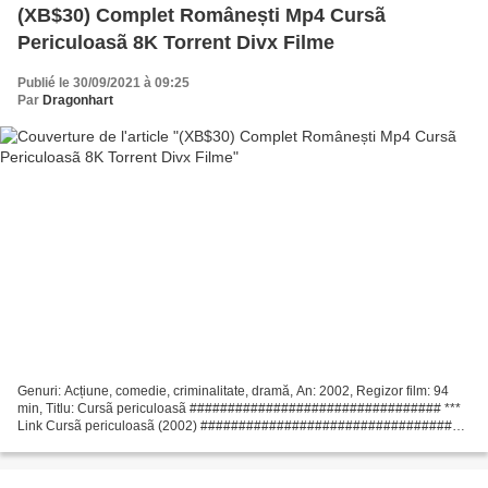
(XB$30) Complet Românești Mp4 Cursã
Periculoasã 8K Torrent Divx Filme
Publié le 30/09/2021 à 09:25
Par
Dragonhart
Genuri: Acțiune, comedie, criminalitate, dramă, An: 2002, Regizor film: 94
min, Titlu: Cursã periculoasã ################################# ***
Link Cursã periculoasã (2002) #################################
Scriitori Film: Mark Malone, regizor de film:...