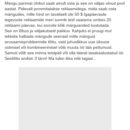
Mängu parimat ühikut saab ainult osta ja see on väljas olnud pool
aastat. Pidevalt pommitatakse reklaamidega, mida saab osta
mängudes, mille hind on tavaliselt üle 50 $.Igapäevaste
tegevuste reklaamide meri sunnib teid vaatama umbes 20
reklaami päevas, kui soovite kõik märguanded kustutada.
See on lõbus ja väljakutseid pakkuv. Kahjuks ei pruugi mul
tekkida halbade mängude seeriaid mitte mängust
arusaamisprobleemide tõttu, vaid juhuslikkus uue üksuse
ostmisel või kombineerimisel võib muuta öö täis pettumust.
Samuti võib see minna teistpidi või olla täiesti tasakaalustatud öö.
Seetõttu andsin 3 tärni! Ma tulen ikka niiiii tagasi...