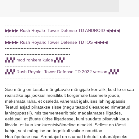
------------------------------------------
▶▶▶▶ Rush Royale: Tower Defense TD ANDROID ◀◀◀◀
------------------------------------------
▶▶▶▶ Rush Royale: Tower Defense TD IOS ◀◀◀◀
------------------------------------------
------------------------------------------
▞▞▞ mod rohkem kulda ▞▞▞
------------------------------------------
▞▞▞ Rush Royale: Tower Defense TD 2022 version ▞▞▞
------------------------------------------
------------------------------------------
See mäng on tasuta mängitavale mängijale korralik, kuid te ei saa
realistliku aja jooksul mõistlikult kõrgemale tasemele jõuda,
maksmata raha, et osaleda vähemalt igakuises lahingupassis.
Teatud asjad piiratakse sisse (nagu teatud ülesanded nimetatud
lahingupassil), mis tsementeerib teid madalamates liigades,
eeldusel, et jõuate üldse liigadesse, kuni suudate piisavalt kaua
lihvida, et luua konkurentsivõimeline nimekiri. Sellest on tõesti
kahju, sest mäng ise on tegelikult vaikne nauditav.
Hea õpetuse osa. Arendajad on saanud tohutult rahanäljaseks.