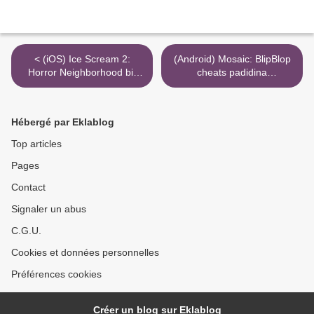
< (iOS) Ice Scream 2:
(Android) Mosaic: BlipBlop
Horror Neighborhood bir
cheats padidina
çox token modifikasiyası
primogemus >
Hébergé par Eklablog
Top articles
Pages
Contact
Signaler un abus
C.G.U.
Cookies et données personnelles
Préférences cookies
Créer un blog sur Eklablog