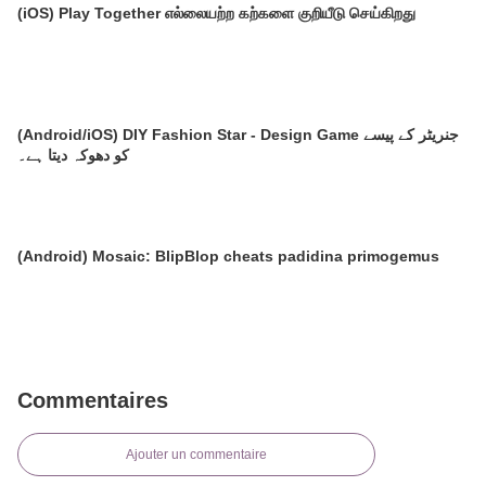
(iOS) Play Together எல்லையற்ற கற்களை குறியீடு செய்கிறது
(Android/iOS) DIY Fashion Star - Design Game جنریٹر کے پیسے
کو دھوکہ دیتا ہے۔
(Android) Mosaic: BlipBlop cheats padidina primogemus
Commentaires
Ajouter un commentaire